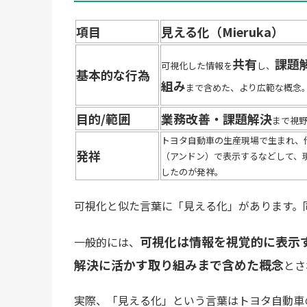
項目
見える化（Mieruka）
共有
課題
可視化した情報を
し、
基本的な行為
組み
まで含めた、より広範な概念
目的/範囲
業務改善・課題解決
まで視
トヨタ自動車の生産現場で生まれ、
発祥
（アンドン）で表示するなどして、
したのが発祥。
可視化と似た言葉に「見える化」があります。
可視化は情報を視覚的に表示
一般的には、
解決に活かす取り組みまで含めた概念
とさ
実際、「見える化」という言葉はトヨタ自動車