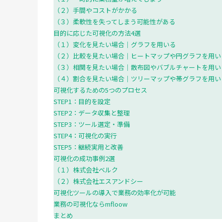
（２）手間やコストがかかる
（３）柔軟性を失ってしまう可能性がある
目的に応じた可視化の方法4選
（１）変化を見たい場合｜グラフを用いる
（２）比較を見たい場合｜ヒートマップや円グラフを用い
（３）相関を見たい場合｜散布図やバブルチャートを用い
（４）割合を見たい場合｜ツリーマップや帯グラフを用い
可視化するための5つのプロセス
STEP1：目的を設定
STEP2：データ収集と整理
STEP3：ツール選定・準備
STEP4：可視化の実行
STEP5：継続実用と改善
可視化の成功事例2選
（１）株式会社ベルク
（２）株式会社エスアンドシー
可視化ツールの導入で業務の効率化が可能
業務の可視化ならmfloow
まとめ