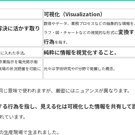
可視化（Visualization）
数値やデータ、業務プロセスなどの抽象的な情報を
解決に活かす取り
変換す
ラフ・図・チャートなどの視覚的な形式に
。
行為
を指す。
純粋に情報を視覚化すること。
野に入れた手法。
作業指示を電光掲示板
現場の状況把握を可能に
元々は学術研究やIT分野で発展した概念。
同じ意味で使われますが、厳密にはニュアンスが異なります。
する行為を指し、見える化は可視化した情報を共有して
れています。
の生産現場で生まれました。