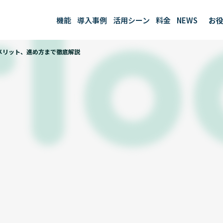
機能
導入事例
活用シーン
料金
NEWS
お役
お役
メリット、進め方まで徹底解説
ブロ
テン