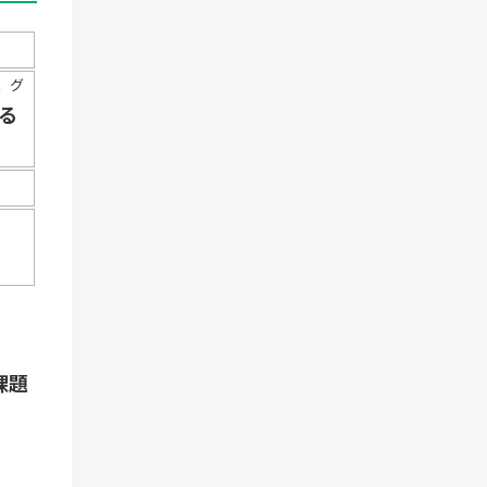
、グ
る
課題