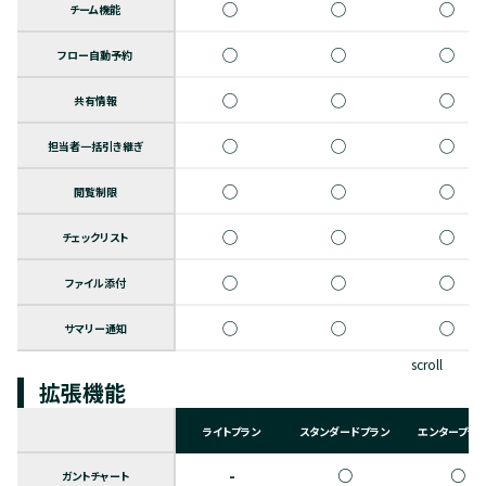
◯
◯
◯
チーム機能
◯
◯
◯
フロー自動予約
◯
◯
◯
共有情報
◯
◯
◯
担当者一括引き継ぎ
◯
◯
◯
閲覧制限
◯
◯
◯
チェックリスト
◯
◯
◯
ファイル添付
◯
◯
◯
サマリー通知
scroll
拡張機能
ライトプラン
スタンダードプラン
エンタープラ
-
○
○
ガントチャート