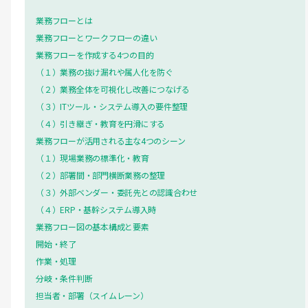
業務フローとは
業務フローとワークフローの違い
業務フローを作成する4つの目的
（１）業務の抜け漏れや属人化を防ぐ
（２）業務全体を可視化し改善につなげる
（３）ITツール・システム導入の要件整理
（４）引き継ぎ・教育を円滑にする
業務フローが活用される主な4つのシーン
（１）現場業務の標準化・教育
（２）部署間・部門横断業務の整理
（３）外部ベンダー・委託先との認識合わせ
（４）ERP・基幹システム導入時
業務フロー図の基本構成と要素
開始・終了
作業・処理
分岐・条件判断
担当者・部署（スイムレーン）