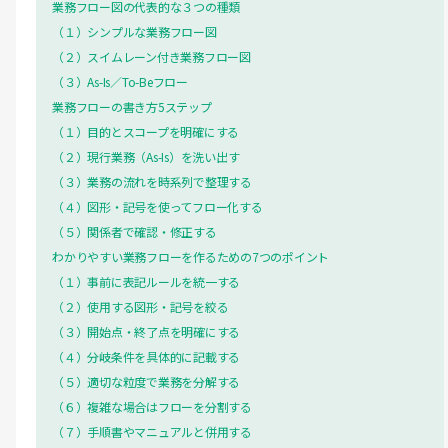
業務フロー図の代表的な３つの種類
（１）シンプルな業務フロー図
（２）スイムレーン付き業務フロー図
（３）As-Is／To-Beフロー
業務フローの書き方5ステップ
（１）目的とスコープを明確にする
（２）現行業務（As-Is）を洗い出す
（３）業務の流れを時系列で整理する
（４）図形・記号を使ってフロー化する
（５）関係者で確認・修正する
わかりやすい業務フローを作るための7つのポイント
（１）事前に表記ルールを統一する
（２）使用する図形・記号を絞る
（３）開始点・終了点を明確にする
（４）分岐条件を具体的に記載する
（５）適切な粒度で業務を分解する
（６）複雑な場合はフローを分割する
（７）手順書やマニュアルと併用する