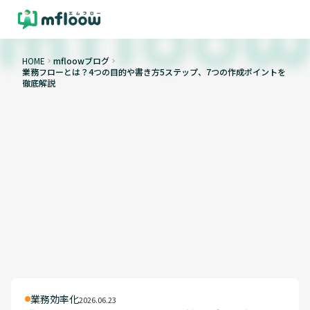
HOME
mfloowブログ
keyboard_arrow_right
keyboard_arrow_right
業務フローとは？4つの目的や書き方5ステップ、7つの作成ポイントを
徹底解説
業務効率化
2026.06.23