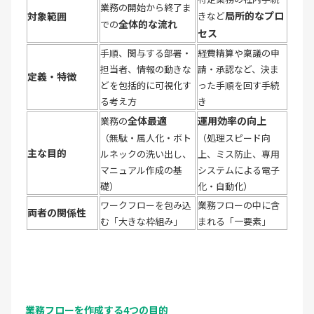
業務の開始から終了ま
局所的なプロ
対象範囲
きなど
全体的な流れ
での
セス
手順、関与する部署・
経費精算や稟議の申
担当者、情報の動きな
請・承認など、決ま
定義・特徴
どを包括的に可視化す
った手順を回す手続
る考え方
き
全体最適
運用効率の向上
業務の
（無駄・属人化・ボト
（処理スピード向
主な目的
ルネックの洗い出し、
上、ミス防止、専用
マニュアル作成の基
システムによる電子
礎）
化・自動化）
ワークフローを包み込
業務フローの中に含
両者の関係性
む「大きな枠組み」
まれる「一要素」
業務フローを作成する4つの目的