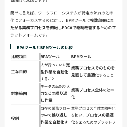
簡単に言えば、ワークフローシステムが特定の流れの効率
化にフォーカスするのに対し、BPMツールは
複数部署にま
たがる業務プロセスを俯瞰しPDCAで継続改善する
ためのプ
ラットフォームです。
RPAツールとBPMツールの比較
比較項目
RPAツール
BPMツール
定
人が行っていた
業務プロセスそのものを
主な目的
型作業を自動化
見直して最適化
すること
すること
データの転記や入
業務プロセス全体
の効率
繰り返
対象範囲
力などの
化
し作業
既存の業務フロー
業務プロセス全体の効率化
繰り返し
プロセスの最適
の中で
を担い、
役割
作業を自動化
化
す
を図るためのプラットフ