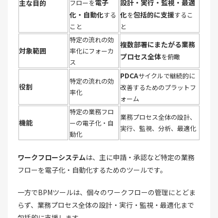
電子
設計・実行・監視・最適
主な目的
フローを
化・自動化
化
包括的に支援
する
を
するこ
こと
と
特定の流れの効
複数部署にまたがる業務
対象範囲
率化にフォーカ
プロセス全体
を俯瞰
ス
PDCA
サイクルで継続的に
特定の流れの効
役割
改善するためのプラットフ
率化
ォーム
特定の業務フロ
業務プロセス全体の設計、
機能
ーの電子化・自
実行、監視、分析、最適化
動化
ワークフローシステム
は、主に申請・承認など特定の業務
フローを電子化・自動化するためのツールです。
一方でBPMツールは、個々のワークフローの管理にとどま
らず、業務プロセス全体の設計・実行・監視・最適化まで
包括的に支援します。