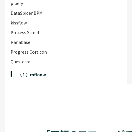
pipefy
DataSpider BPM
kissflow
Process Street
Ranabase
Progress Corticon
Questetra
（１）mfloow