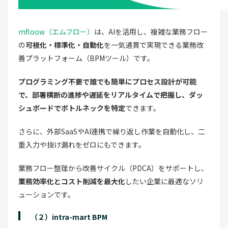
mfloow（エムフロー）
は、AIを活用し、複雑な業務フロー
の
可視化・標準化・自動化
を一気通貫で実現できる業務改
善プラットフォーム（BPMツール）です。
プログラミング不要で誰でも簡単にプロセス設計が可能
で、部署横断の進捗や遅延をリアルタイムで把握し、ダッ
シュボードでボトルネックを特定
できます。
さらに、外部SaaSやAI連携で繰り返し作業を自動化し、二
重入力や抜け漏れをゼロにもできます。
業務フロー整理から改善サイクル（PDCA）をサポートし、
業務効率化とコスト削減を最大化
したい企業に最適なソリ
ューションです。
（２）intra-mart BPM