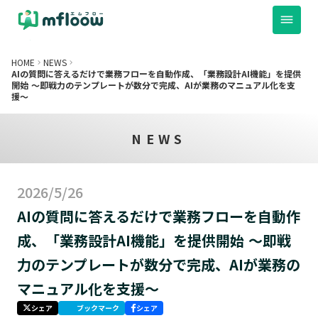
dehaze
arrow_drop_up
は
導入事例
料金プラン
パートナー制度
FAQ
セキュリテ
HOME
NEWS
keyboard_arrow_right
keyboard_arrow_right
AIの質問に答えるだけで業務フローを自動作成、「業務設計AI機能」を提供
開始 〜即戦力のテンプレートが数分で完成、AIが業務のマニュアル化を支
援〜
NEWS
2026/5/26
AIの質問に答えるだけで業務フローを自動作
成、「業務設計AI機能」を提供開始 〜即戦
力のテンプレートが数分で完成、AIが業務の
マニュアル化を支援〜
シェア
ブックマーク
シェア