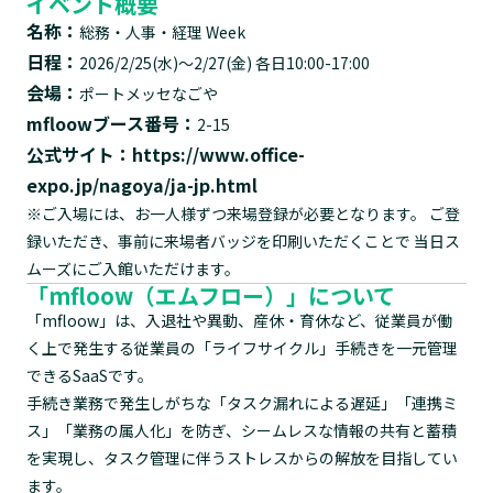
イベント概要
名称：
総務・人事・経理 Week
日程：
2026/2/25(水)〜2/27(金) 各日10:00-17:00
会場：
ポートメッセなごや
mfloowブース番号：
2-15
公式サイト：
https://www.office-
expo.jp/nagoya/ja-jp.html
※ご入場には、お一人様ずつ来場登録が必要となります。 ご登
録いただき、事前に来場者バッジを印刷いただくことで 当日ス
ムーズにご入館いただけます。
「mfloow（エムフロー）」について
「mfloow」は、入退社や異動、産休・育休など、従業員が働
く上で発生する従業員の「ライフサイクル」手続きを一元管理
できるSaaSです。
手続き業務で発生しがちな「タスク漏れによる遅延」「連携ミ
ス」「業務の属人化」を防ぎ、シームレスな情報の共有と蓄積
を実現し、タスク管理に伴うストレスからの解放を目指してい
ます。