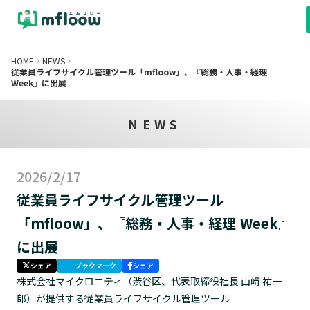
arrow_drop_up
は
導入事例
料金プラン
パートナー制度
FAQ
セキュ
HOME
NEWS
keyboard_arrow_right
keyboard_arrow_right
従業員ライフサイクル管理ツール「mfloow」、『総務・人事・経理
Week』に出展
NEWS
2026/2/17
従業員ライフサイクル管理ツール
「mfloow」、『総務・人事・経理 Week』
に出展
シェア
ブックマーク
シェア
株式会社マイクロニティ（渋谷区、代表取締役社長 山﨑 祐一
郎）が提供する従業員ライフサイクル管理ツール