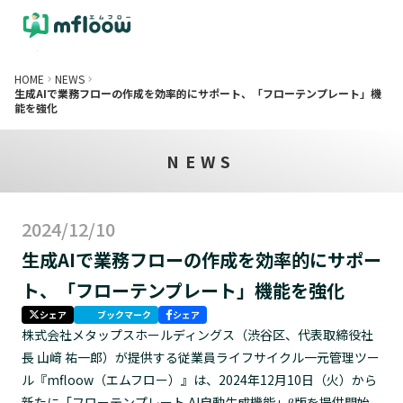
arrow_drop_up
エムフローとは
導入事例
料金プ
HOME
NEWS
keyboard_arrow_right
keyboard_arrow_right
概要
生成AIで業務フローの作成を効率的にサポート、「フローテンプレート」機
能を強化
特徴
機能
NEWS
テンプレート
2024/12/10
生成AIで業務フローの作成を効率的にサポー
ト、「フローテンプレート」機能を強化
シェア
ブックマーク
シェア
株式会社メタップスホールディングス（渋谷区、代表取締役社
長 山﨑 祐一郎）が提供する従業員ライフサイクル一元管理ツー
ル『mfloow（エムフロー）』は、2024年12月10日（火）から
新たに「フローテンプレート AI自動生成機能」β版を提供開始