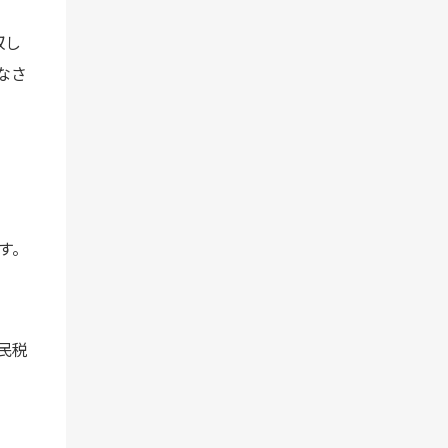
収し
なさ
す。
民税