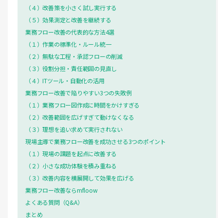
（４）改善策を小さく試し実行する
（５）効果測定と改善を継続する
業務フロー改善の代表的な方法4選
（１）作業の標準化・ルール統一
（２）無駄な工程・承認フローの削減
（３）役割分担・責任範囲の見直し
（４）ITツール・自動化の活用
業務フロー改善で陥りやすい3つの失敗例
（１）業務フロー図作成に時間をかけすぎる
（２）改善範囲を広げすぎて動けなくなる
（３）理想を追い求めて実行されない
現場主導で業務フロー改善を成功させる3つのポイント
（１）現場の課題を起点に改善する
（２）小さな成功体験を積み重ねる
（３）改善内容を横展開して効果を広げる
業務フロー改善ならmfloow
よくある質問（Q&A）
まとめ